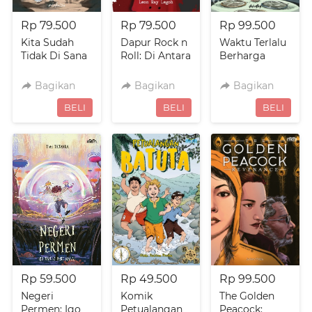
Rp 79.500
Rp 79.500
Rp 99.500
Kita Sudah
Dapur Rock n
Waktu Terlalu
Tidak Di Sana
Roll: Di Antara
Berharga
Musik dan
Masak
Bagikan
Bagikan
Bagikan
`
`
`
BELI
BELI
BELI
Rp 59.500
Rp 49.500
Rp 99.500
Negeri
Komik
The Golden
Permen: Igo
Petualangan
Peacock: