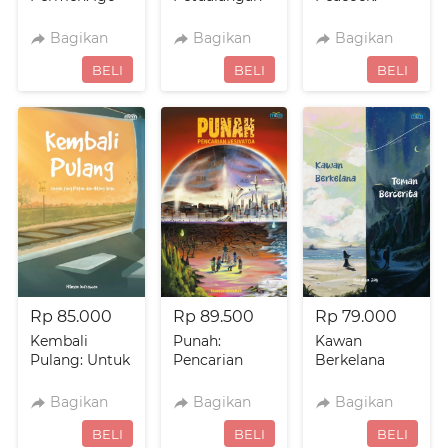
dan Si Peri
Batuta
Revenance
Nakal
Bagikan
Bagikan
Bagikan
`
`
`
BELI
BELI
BELI
Rp 85.000
Rp 89.500
Rp 79.000
Kembali
Punah:
Kawan
Pulang: Untuk
Pencarian
Berkelana
yang Patah
Vesivatoa
Teman
dan Hilang
Bercerita:
Bagikan
Bagikan
Bagikan
Arah
Adalah
`
`
`
BELI
BELI
BELI
Tentram