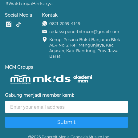
#WaktunyaBerkarya
Social Media
Kontak
0821-2059-4149
redaksi.penerbitmcm@gmail.com
Komp. Pesona Bukit Banjaran Blok 
AE4 No. 2, Kel. Mangunjaya, Kec. 
Arjasari, Kab. Bandung, Prov. Jawa 
Barat
MCM Groups
Gabung menjadi member kami:
Submit
`
@
2026
Penerbit Media Cendekia Muslim Inc.