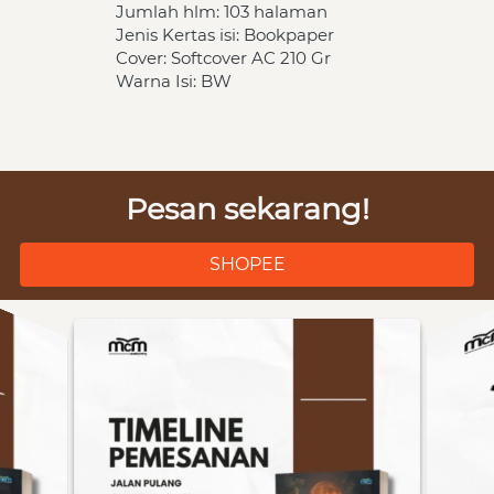
Jumlah hlm: 103 halaman
Jenis Kertas isi: Bookpaper
Cover: Softcover AC 210 Gr
Warna Isi: BW
Pesan sekarang!
SHOPEE
`