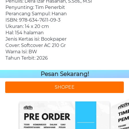
Penulis: Dera Izar Hasanah, S.Sos., M.Si
Penyunting: Tim Penerbit
Perancang Sampul: Hanan
ISBN: 978-634-7611-09-3
Ukuran: 14 x 20 cm 
Hal: 154 halaman
Jenis Kertas isi: Bookpaper
Cover: Softcover AC 210 Gr
Warna Isi: BW
Tahun Terbit: 2026 
Pesan Sekarang!
SHOPEE
`