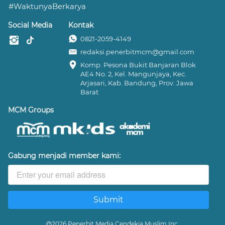
#WaktunyaBerkarya
Social Media
Kontak
0821-2059-4149
redaksi.penerbitmcm@gmail.com
Komp. Pesona Bukit Banjaran Blok 
AE4 No. 2, Kel. Mangunjaya, Kec. 
Arjasari, Kab. Bandung, Prov. Jawa 
Barat
MCM Groups
Gabung menjadi member kami:
Submit
`
@
2026
Penerbit Media Cendekia Muslim Inc.