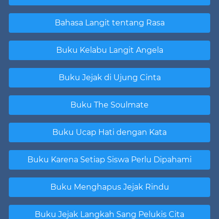
Bahasa Langit tentang Rasa
`
Buku Kelabu Langit Angela
`
Buku Jejak di Ujung Cinta
`
Buku The Soulmate
`
Buku Ucap Hati dengan Kata
`
Buku Karena Setiap Siswa Perlu Dipahami
`
Buku Menghapus Jejak Rindu
`
Buku Jejak Langkah Sang Pelukis Cita
`