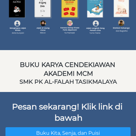
BUKU KARYA CENDEKIAWAN 
AKADEMI MCM
SMK PK AL-FALAH TASIKMALAYA
Pesan sekarang! Klik link di 
bawah
Buku Kita, Senja, dan Puisi
`