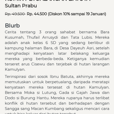
Sultan Prabu
Rp. 49.500 
 Rp. 44.500 (Diskon 10% sampai 19 Januari)
Blurb
Cerita tentang 3 orang sahabat bernama Bara 
Kusumah, Thufail Arrusydi dan Tata Lubis. Mereka 
adalah anak kelas 6 SD yang sedang berlibur di 
kampung halaman Bara, di Desa Dayeuh Asri, setelah 
menghadapi kenyataan latar belakang keluarga 
mereka yang berbeda-beda. Ketiganya kemudian 
terseret arus Cisewu dan terjebak di hutan larangan 
Kamulyan.  
Terinspirasi dari sosok Ibnu Batuta, akhirnya mereka 
memutuskan untuk berpetualang, daripada meratapi 
kenyataan mereka tersesat di hutan Kamulyan. 
Bersama Moka si Lutung, Gada si Gajah Jawa dan 
Dodo si Burung Hantu. Mereka rupanya harus terlibat 
konflik di hutan tersebut dan berhadapan dengan 
Sangga sang Macan Kumbang sekaligus mencari cara 
untuk bisa keluar dari hutan tersebut. 
