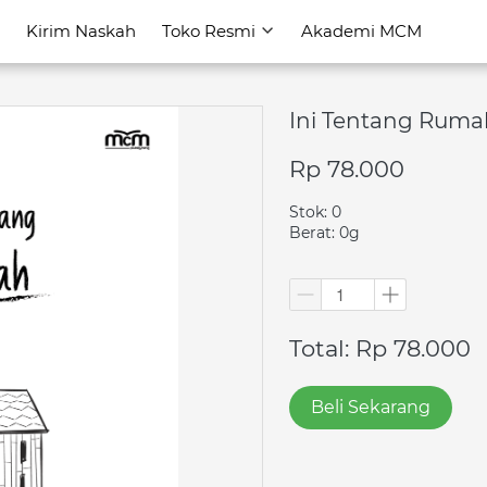
Kirim Naskah
Kirim Naskah
Toko Resmi
Toko Resmi
Akademi MCM
Akademi MCM
Ini Tentang Ruma
Rp 78.000
Stok: 0
Berat: 0g
Total: Rp 78.000
Beli Sekarang
`