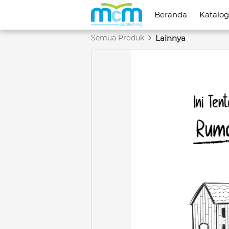
Beranda
Beranda
Katalog
Katalog
Semua Produk
Lainnya