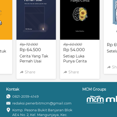
Rp 72.000
Rp 60.000
Rp 6
Rp 64.500
Rp 54.000
tuk
Setel
Cerita Yang Tak
Setiap Luka
Pernah Usai
Punya Cerita
Sh
Share
Share
Kontak
MCM Groups
0821-2059-4149
redaksi.penerbitmcm@gmail.com
Komp. Pesona Bukit Banjaran Blok 
AE4 No. 2, Kel. Mangunjaya, Kec. 