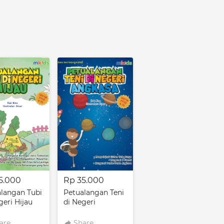
5.000
Rp 35.000
langan Tubi
Petualangan Teni
geri Hijau
di Negeri
Angkasa
are
Share