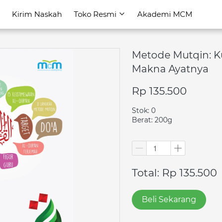
Kirim Naskah
Kirim Naskah
Toko Resmi
Toko Resmi
Akademi MCM
Akademi MCM
Metode Mutqin: 
Makna Ayatnya
Rp 135.500
Stok: 0
Berat: 200g
Total: Rp 135.500
Beli Sekarang
`