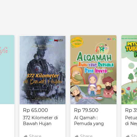
Rp 65.000
Rp 79.500
Rp 3
372 Kilometer di
Al Qamah :
Petua
Bawah Hujan
Pemuda yang
di Ne
Durhaka pada
Ibunya
Share
Share
Sh