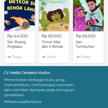
Rp 44.000
Rp 65.000
Rp 65.000
Seri Ruang
Timun Mas
Seri
Angkasa:
dan 4 Benda
Tumbuhan
Meteor dan
Ajaib: Timun
Dalam Al-
Benda Langit
Mas and 4
Quran: Biji
Share
Share
Share
Lainnya yang
Magical
Mutiara Buah
Menakjubkan
Things
Delima
CV. Media Cendekia Muslim
Menerbitkan berbagai buku yang 
mencerahkan, memperkaya wawasan, 
dan memberi dampak pada kemajuan 
peradaban.
#WaktunyaBerkarya