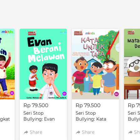
Rp 79.500
Rp 79.500
Rp 7
Seri Stop
Seri Stop
Seri 
ngkat
Bullying: Evan
Bullying: Kata
Bully
Berani Melawan
Untuk Tata
Mata
Share
Share
Sh