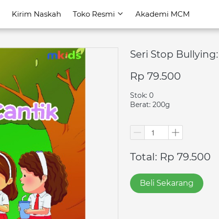
Kirim Naskah
Kirim Naskah
Toko Resmi
Toko Resmi
Akademi MCM
Akademi MCM
Seri Stop Bullying
Rp 79.500
Stok: 0
Berat: 200g
Total: Rp 79.500
Beli Sekarang
`