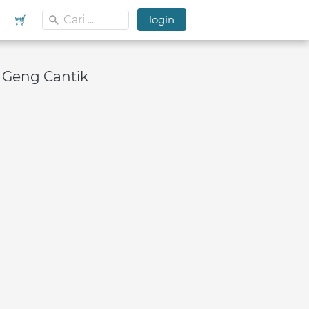
Cari ...
Cari ...
`
`
`
login
`
login
: Geng Cantik