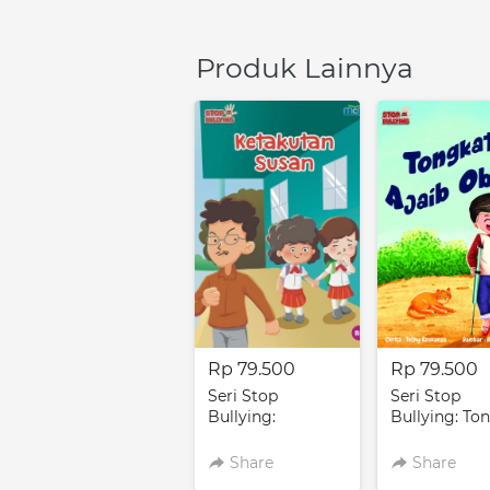
Produk Lainnya
Rp 79.500
Rp 79.500
Seri Stop
Seri Stop
Bullying:
Bullying: To
Ketakutan Susan
Ajaib Obin
Share
Share