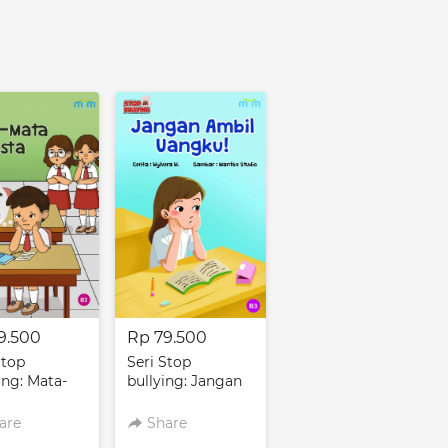
9.500
Rp 79.500
Stop
Seri Stop
ing: Mata-
bullying: Jangan
 Desta
Ambil Uangku
are
Share