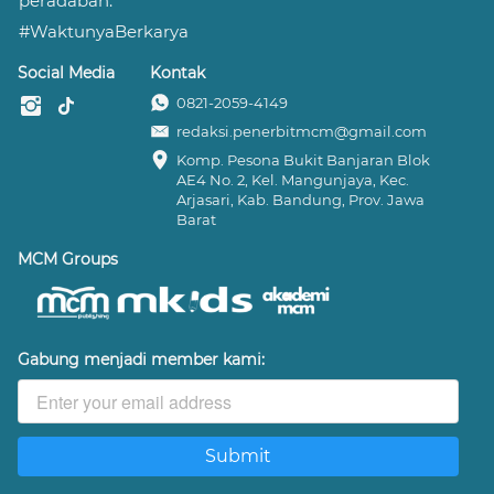
peradaban.
#WaktunyaBerkarya
Social Media
Kontak
0821-2059-4149
redaksi.penerbitmcm@gmail.com
Komp. Pesona Bukit Banjaran Blok 
AE4 No. 2, Kel. Mangunjaya, Kec. 
Arjasari, Kab. Bandung, Prov. Jawa 
Barat
MCM Groups
Gabung menjadi member kami:
Submit
`