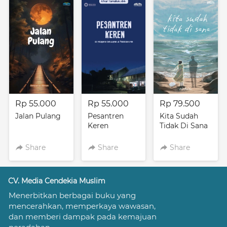
Rp 55.000
Rp 55.000
Rp 79.500
Jalan Pulang
Pesantren
Kita Sudah
Keren
Tidak Di Sana
Share
Share
Share
CV. Media Cendekia Muslim
Menerbitkan berbagai buku yang 
mencerahkan, memperkaya wawasan, 
dan memberi dampak pada kemajuan 