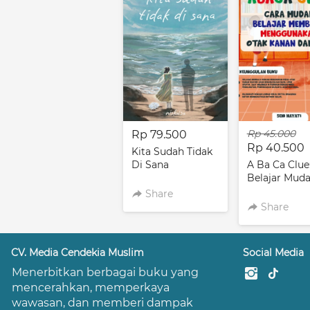
Rp 45.000
Rp 79.500
Rp 40.500
Kita Sudah Tidak
Di Sana
A Ba Ca Clue
Belajar Mud
Membaca
Share
Menggunak
Share
Otak Kiri da
Kanan
CV. Media Cendekia Muslim
Social Media
Menerbitkan berbagai buku yang 
mencerahkan, memperkaya 
wawasan, dan memberi dampak 