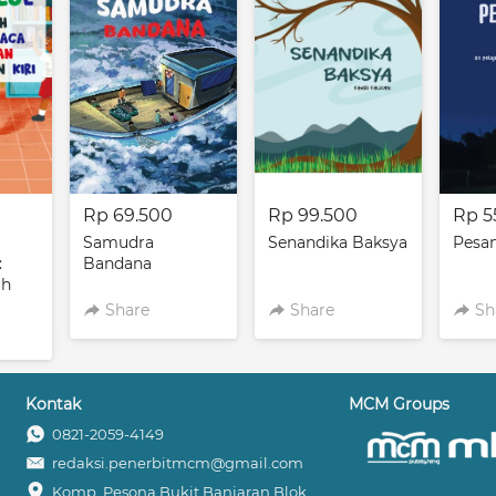
Rp 69.500
Rp 99.500
Rp 5
Samudra
Senandika Baksya
Pesan
:
Bandana
ah
Share
Share
Sh
an
n
Kontak
MCM Groups
0821-2059-4149
redaksi.penerbitmcm@gmail.com
Komp. Pesona Bukit Banjaran Blok 