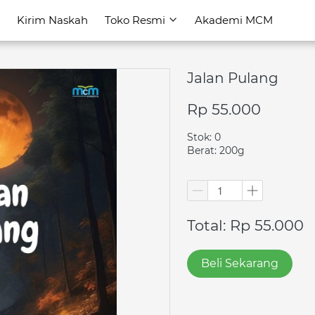
Kirim Naskah
Kirim Naskah
Toko Resmi
Toko Resmi
Akademi MCM
Akademi MCM
Jalan Pulang
Rp 55.000
Stok: 0
Berat: 200g
Total: Rp 55.000
Beli Sekarang
`