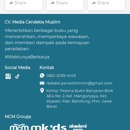
kembali jalan
Kehidupan;
Tak
Share
Share
Share
sunyi menuju
Penguatan
Seharusnya
kedalaman
Pembelajaran
Terjadi
diri, tempat
Konstektual
CV. Media Cendekia Muslim
dimana luka
dengan
menjadi
Pendekatan
Menerbitkan berbagai buku yang 
pelajaran
Bahasa
mencerahkan, memperkaya wawasan, 
yang
Indonesia di
dan memberi dampak pada kemajuan 
menuntun
Perguruan
peradaban.
pulang.
Tinggi
#WaktunyaBerkarya
Social Media
Kontak
0821-2059-4149
redaksi.penerbitmcm@gmail.com
Komp. Pesona Bukit Banjaran Blok 
AE4 No. 2, Kel. Mangunjaya, Kec. 
Arjasari, Kab. Bandung, Prov. Jawa 
Barat
MCM Groups