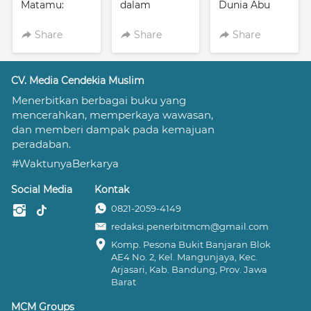
Matamu:
dalam
Dunia Abu
Kumpulan
Kenduri
Cerita Pendek
Bahasa:
Share
Share
Share
Kumpulan
Puisi
CV. Media Cendekia Muslim
Menerbitkan berbagai buku yang 
mencerahkan, memperkaya wawasan, 
dan memberi dampak pada kemajuan 
peradaban.
#WaktunyaBerkarya
Social Media
Kontak
0821-2059-4149
redaksi.penerbitmcm@gmail.com
Komp. Pesona Bukit Banjaran Blok 
AE4 No. 2, Kel. Mangunjaya, Kec. 
Arjasari, Kab. Bandung, Prov. Jawa 
Barat
MCM Groups