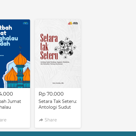
4.000
Rp 70.000
bah Jumat
Setara Tak Seteru:
halau
Antologi Sudut
h Jilid 1
Pandang,
Gagasan,
are
Share
Pemikiran, dan
Keresahan
tentang