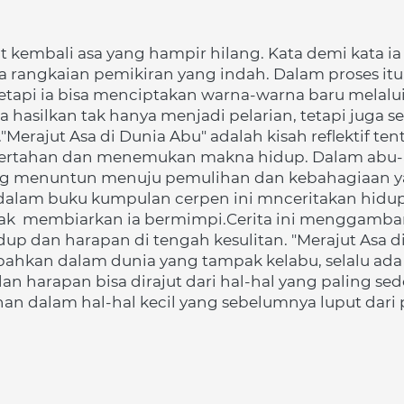
ut kembali asa yang hampir hilang. Kata demi kata ia
a rangkaian pemikiran yang indah. Dalam proses itu
etapi ia bisa menciptakan warna-warna baru melalui
a hasilkan tak hanya menjadi pelarian, tetapi juga 
rajut Asa di Dunia Abu" adalah kisah reflektif ten
k bertahan dan menemukan makna hidup. Dalam abu-a
yang menuntun menuju pemulihan dan kebahagiaan ya
n dalam buku kumpulan cerpen ini mnceritakan hidup
dak  membiarkan ia bermimpi.Cerita ini menggambar
 dan harapan di tengah kesulitan. "Merajut Asa di 
hkan dalam dunia yang tampak kelabu, selalu ada ti
harapan bisa dirajut dari hal-hal yang paling sede
han dalam hal-hal kecil yang sebelumnya luput dar