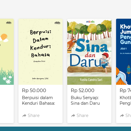
Rp 50.000
Rp 52.000
Rp 7
Berpuisi dalam
Buku Senyap:
Khot
Kenduri Bahasa:
Sina dan Daru
Peng
rita
Kumpulan Puisi
Gunda
Share
Share
Sh