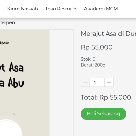
Kirim Naskah
Kirim Naskah
Toko Resmi
Toko Resmi
Akademi MCM
Akademi MCM
Cerpen
Merajut Asa di Du
Rp 55.000
Stok: 0
Berat: 200g
Total: Rp 55.000
Beli Sekarang
`