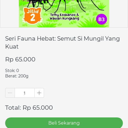
Seri Fauna Hebat: Semut Si Mungil Yang
Kuat
Rp 65.000
Stok: 0
Berat: 200g
Total: Rp 65.000
Beli Sekarang
`