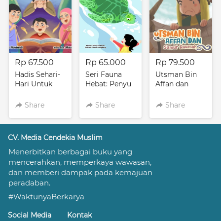
Rp 67.500
Rp 65.000
Rp 79.500
Hadis Sehari-
Seri Fauna
Utsman Bin
Hari Untuk
Hebat: Penyu
Affan dan
Anak Muslim
Si Penyelam
Sumur
Hebat
Raumah
Share
Share
Share
CV. Media Cendekia Muslim
Menerbitkan berbagai buku yang 
mencerahkan, memperkaya wawasan, 
dan memberi dampak pada kemajuan 
peradaban.
#WaktunyaBerkarya
Social Media
Kontak